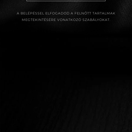
HASONLÓ CIKKEK
A BELÉPÉSSEL ELFOGADOD A FELNŐTT TARTALMAK
MEGTEKINTÉSÉRE VONATKOZÓ SZABÁLYOKAT.
Blog Poszt
SZERELEM VAGY PARTNERFÜGGŐSÉG?