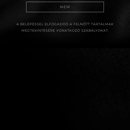
NEM
A BELÉPÉSSEL ELFOGADOD A FELNŐTT TARTALMAK
MEGTEKINTÉSÉRE VONATKOZÓ SZABÁLYOKAT.
EZ EGY SZEXPOZITÍV
SZEMLÉLETŰ WEBOLDAL, MELY
TÁMOGATJA A SZEXUALITÁSHOZ
ÉS MEZTELENSÉGHEZ
KAPCSOLÓDÓ TERMÉSZETES,
SZÉGYEN- ÉS TABUMENTES
ADATVÉDELEM
KOMMUNIKÁCIÓT,
ÁSZF
ÖNKIFEJEZÉST, VALAMINT TERET
KAPCSOLAT
AD AZ ORGAZMIKUS ÉLET
FELIRATKOZÁS
FELSZABADULT MEGÉLÉSÉRE ÉS
MÉDIA
MEGTESTESÍTÉSÉRE, MINDEN
KONSZENZUSON ALAPULÓ
SZEXUÁLIS MEGNYILVÁNULÁSRA.
TISZTELI ÉS ELISMERI AZ ERRE
IRÁNYULÓ, SZÁNDÉK NÉLKÜLI