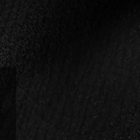
resztnév