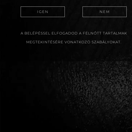
Életkor
IGEN
NEM
A BELÉPÉSSEL ELFOGADOD A FELNŐTT TARTALMAK
Milyen céllal jelentkezel a képzésre?
MEGTEKINTÉSÉRE VONATKOZÓ SZABÁLYOKAT.
A csoport időpontjára, helyére és tematik
tudomásul vettem.
Elolvastam az
adatkezelési tájékoztatót
é
kekesreka.com weboldal kezelje az adataim
számomra.