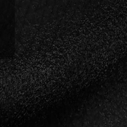
ájára vonatkozó információkat
s beleegyezem, hogy a
at, illetve hírlevelet küldjön