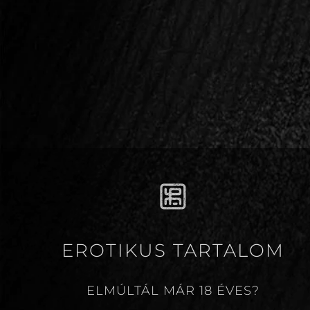
Vezetéknév
Ke
Email
Telefonszám
Hungary +36
EROTIKUS TARTALOM
Nem
ELMÚLTÁL MÁR 18 ÉVES?