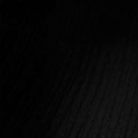
FŐOLDA
INTIMITÁSTÓL A SZE
JELENTKEZ