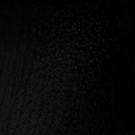
L
VLOGBLOG
KÖNYV
ONLINE
PROGRAM
XUALITÁSIG
ÉS