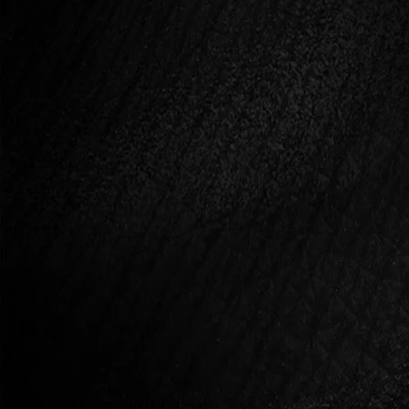
A vágyat a legősibb erők táplálják – maga a
fény, tudatosság és szeretet. A vágytól
kifényesedsz, ragyogó fénybe öltözöl. A vágy a
csendből mozdul, együtt táncolva a
világmindenséggel.
A vágy eltölt, kiterjed, vibrál tested sejtjeiben,
és azon is túl. Életre kelti lényedet,
hullámokban árasztja el azt. Néha a szívben
lakozik, és csendben vibrál, és úgy érzed,
ereidben méz folyik, néha egész könnyed és
hatalmasra kitágult rezgő térré válik
körülötted.
A szenvedély a testben elakadt, megrekedt,
túltelített vágy, mely a forma illúziójának
fogságába esik és elveszíti szabadságát.
Amikor a fizikalitásod csapdába ejti a