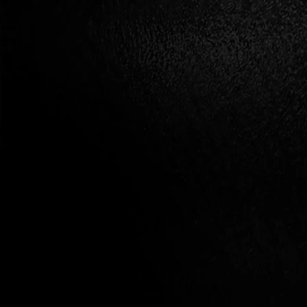
tudatosságod, a vágy már nem a teljességhez
való eljutás eszköze lesz, hanem maga a cél,
így az szűk határok közé szorul. Ez az elme által
„kétségbe ejtett” vágy fogva tart téged, lángjai
szétperzselik testedet, tehetetlenül vergődsz
pusztító karjaiban.
A sóvárgás az a vágy, mely még nem ébredt rá
valódi, önmagát életre keltő erejére. A sóvárgás
ezért hiányállapot, a valódi, belső kapcsolat
ismeretének hiánya, melynek gyökerei
elválasztottság-érzetünkben eredeznek. Ezért
a sóvárgás a külvilág felé irányított vágy, melyre
éhezünk, de sosem elégül ki, mert annak
valódi tápláléka a belső egység és integráltág.
A vágy harmónikusan, gátak nélkül rezeg
együtt a világmindenséggel, tehát