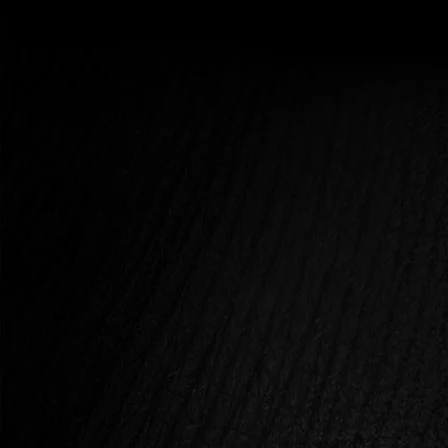
A VÁGY VALÓDI TERMÉSZETE
AVAGY MI IS A VÁGY VALÓJÁBAN