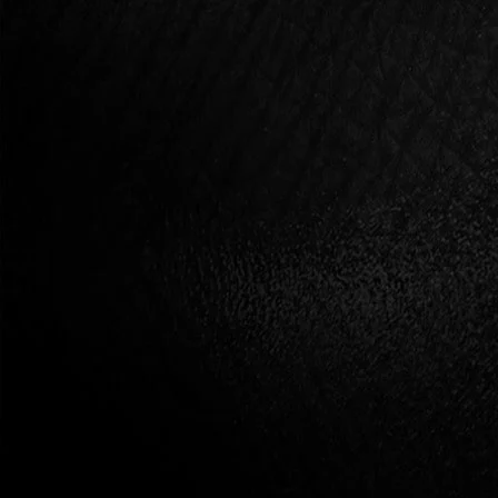
THIS IS A SEX-POSITIVE WEBSITE
THAT SUPPORTS NATURAL,
SHAME-FREE AND TABOO-FREE
COMMUNICATION AND SELF-
EXPRESSION RELATED TO
SEXUALITY AND NUDITY. WE
PROVIDE A PLATFORM FOR THE
LIBERATED EXPERIENCE AND
EMBODIMENT OF ORGASMIC
LIFE, AND FOR ALL CONSENSUAL
SEXUAL EXPRESSION. WE
PRIVACY POLICY
RESPECT AND ACKNOWLEDGE
TERMS AND CONDITIONS
VOLUNTARY DISCLOSURE, BUT
CONTACT
WE DO NOT ENCOURAGE
PROVOCATIVE INFLUENCE OR
MANIPULATION, OR SUGGESTIVE
VISUALS AIMED TO EWOKE
SEXUAL AROUSAL ONLY. ALL
RIGHTS RESERVED.