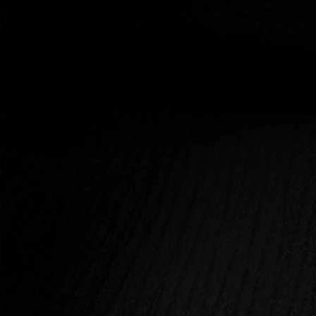
önmagunkkal és a bennünket tükröző világgal,
míg a szenvedély és sóvárgás diszharmónikus
állapotokat és egyensúlytalanságot teremt
bennünk és körülöttünk egyaránt. A
szenvedélyben a vágy uralhatatlan, ezáltal
előnyt élvez a külvilág határaival szemben, a
sóvárgásban aránytalanul kihelyezett, mely
megfeledkezik az önszeretet lehetőségéről. A
szenvedély megszállottá tesz, a sóvárgás
függővé, a valódi vágy pedig szabaddá,
teljessé, életed művészévé.
ELŐZŐ
KÖVETKEZŐ
Vajon Mennyit Szerethetek?
A Test Sohasem Hazudik