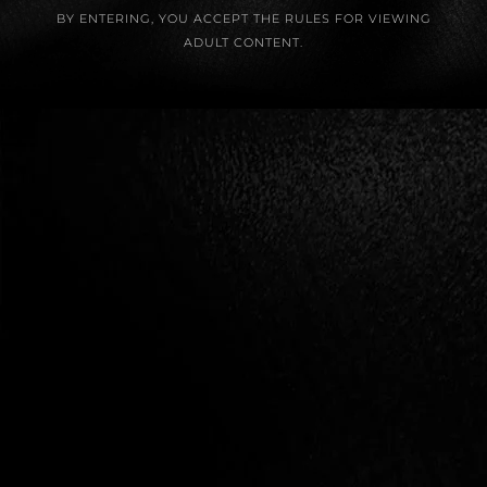
BY ENTERING, YOU ACCEPT THE RULES FOR VIEWING
Milyen előnyökkel jár a gyönyörrel és szexuális
ADULT CONTENT.
izgalommal összekötött tudatos gyönyörlégzés?
ELOLVASOM