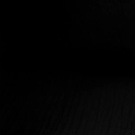
Blog Poszt
ENERGIAMEGTARTÓ SZERETKEZÉS?
Mit is jelent az energiamegtartó szeretkezés és miben
különbözik az elélvezős szextől?
ELOLVASOM