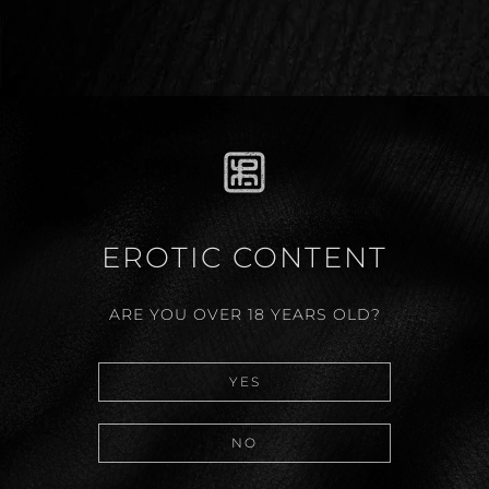
HASONLÓ CIKKEK
EROTIC CONTENT
ARE YOU OVER 18 YEARS OLD?
YES
Blog Poszt
NO
LÉGZÉS SZEREPE A SZEXBEN