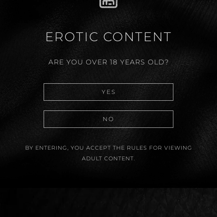
– megpihenés
– integráció
– megosztás
EROTIC CONTENT
ARE YOU OVER 18 YEARS OLD?
Duration: 120 minutes
Ár: 60.000 HUF
YES
NO
BY ENTERING, YOU ACCEPT THE RULES FOR VIEWING
ADULT CONTENT.